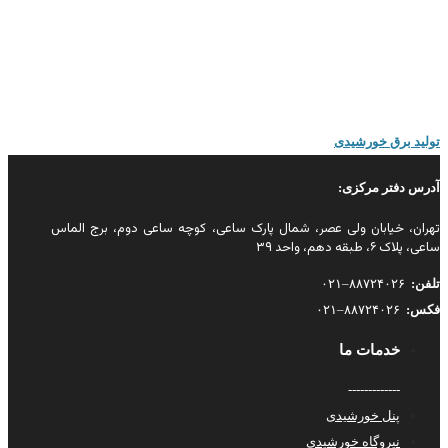
می‌کند. جریان الکتریکی از طریق کابل فتوولتائیک به باتری خورشیدی منتقل
شده و برای استفاده ذخیره می‌شود. این اساس عملکرد پنل خورشیدی و اثر
فتوولتائیک است. در پایدار سولار در مورد سیستم‌های فتوولتائیک و تولید
برق از انرژی خورشیدی بیشتر بدانید.
تولید برق خورشیدی
آدرس دفتر مرکزی:
تهران، خیابان ولی عصر، شمال پارک ساعی، کوچه ساعی دوم، برج الماس
ساعی، پلاک ۶، طبقه دهم، واحد ۳۹
تلفن:
۸۸۷۲۴۰۲۶–۰۲۱
فکس:
۸۸۷۲۴۰۲۶–۰۲۱
خدمات ما
-------------
پنل خورشیدی
نیروگاه خورشیدی